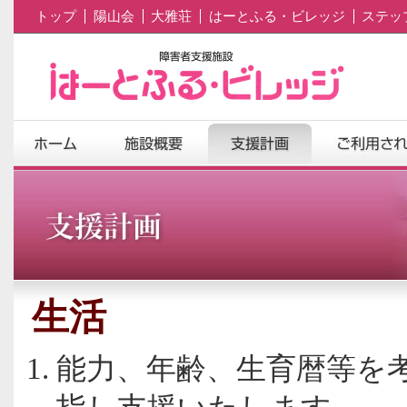
トップ
陽山会
大雅荘
はーとふる・ビレッジ
ステッ
生活
能力、年齢、生育暦等を